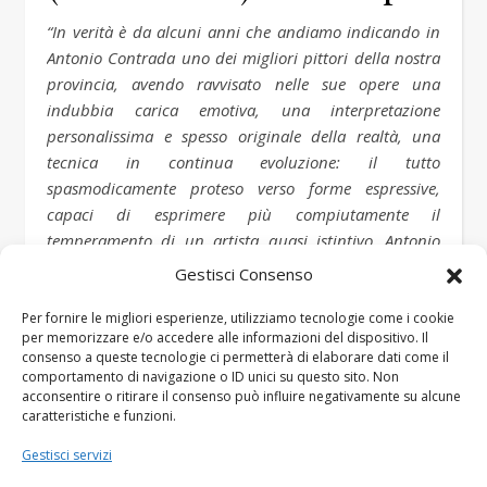
“In verità è da alcuni anni che andiamo indicando in
Antonio Contrada uno dei migliori pittori della nostra
provincia, avendo ravvisato nelle sue opere una
indubbia carica emotiva, una interpretazione
personalissima e spesso originale della realtà, una
tecnica in continua evoluzione: il tutto
spasmodicamente proteso verso forme espressive,
capaci di esprimere più compiutamente il
temperamento di un artista quasi istintivo…Antonio
Contrada esce definitivamente dal gruppo delle
Gestisci Consenso
“promesse” per rappresentare un’autentica realtà della
pittura irpina…. Tale convincimento ci deriva dala
Per fornire le migliori esperienze, utilizziamo tecnologie come i cookie
per memorizzare e/o accedere alle informazioni del dispositivo. Il
consapevolezza che in Contrada c’è la condizione
consenso a queste tecnologie ci permetterà di elaborare dati come il
prima perchè un uomo sia artista: il temperamento.
comportamento di navigazione o ID unici su questo sito. Non
Un temperamento emotivo, instabile,estroso, originale,
acconsentire o ritirare il consenso può influire negativamente su alcune
caratteristiche e funzioni.
in eterno movimento, costantemente impegnato in un
piano di onestà pittorica, di sincerità artistica.”
Gestisci servizi